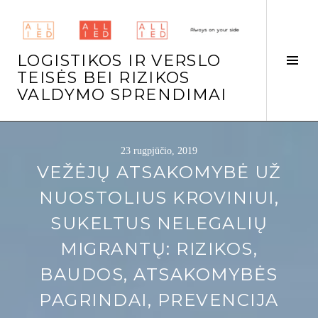
Skip
to
content
LOGISTIKOS IR VERSLO
Tog
TEISĖS BEI RIZIKOS
Side
VALDYMO SPRENDIMAI
23 rugpjūčio, 2019
VEŽĖJŲ ATSAKOMYBĖ UŽ
NUOSTOLIUS KROVINIUI,
SUKELTUS NELEGALIŲ
MIGRANTŲ: RIZIKOS,
BAUDOS, ATSAKOMYBĖS
PAGRINDAI, PREVENCIJA