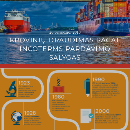
26 balandžio, 2018
KROVINIŲ DRAUDIMAS PAGAL
INCOTERMS PARDAVIMO
SĄLYGAS
Continue
reading
→