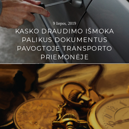
9 liepos, 2019
KASKO DRAUDIMO IŠMOKA
PALIKUS DOKUMENTUS
PAVOGTOJE TRANSPORTO
PRIEMONĖJE
Continue
reading
→