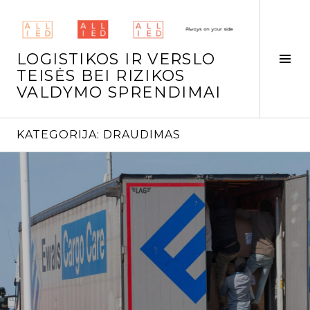
Skip
to
content
LOGISTIKOS IR VERSLO
Tog
TEISĖS BEI RIZIKOS
Side
VALDYMO SPRENDIMAI
KATEGORIJA:
DRAUDIMAS
Continue
reading
→