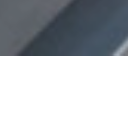
Bet kokioje verslo aplinkoje sprendžiant atsiradusius
nesutarimus dėl mokėjimų, skolų ar kitus su atsiskaitymais
susijusius klausimus šalims visada rekomenduojama siekti
sprendimus surasti taikiai tarpusavio derybų ir
bendradarbiavimo būdais. Tačiau tam tikrais atvejais
susiduriant su situacijomis, kai išnaudotos visos galimybės
surasti taikų sprendimą, esame priversti griebtis papildomų
priemonių santykių sprendimui bei teisėtų interesų gynybai
kreipiantis į teismą. Tačiau būtina pabrėžti, jog kreipiantis į
teismą ne visais atvejais būtina imtis įprastų ieškinio procedūrų