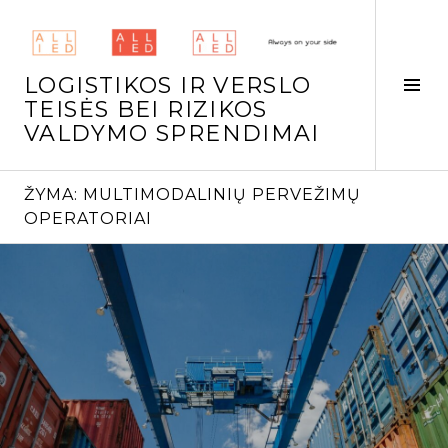
Skip
to
content
LOGISTIKOS IR VERSLO
Tog
TEISĖS BEI RIZIKOS
Side
VALDYMO SPRENDIMAI
ŽYMA:
MULTIMODALINIŲ PERVEŽIMŲ
OPERATORIAI
Continue
reading
→