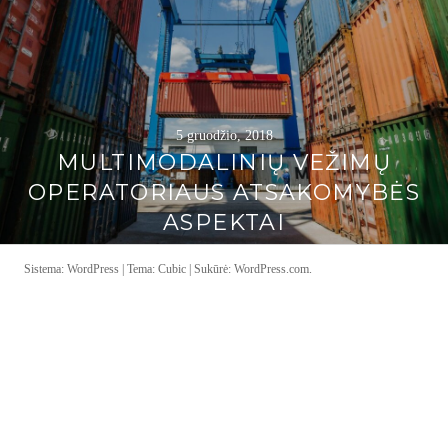
5 gruodžio, 2018
MULTIMODALINIŲ VEŽIMŲ
OPERATORIAUS ATSAKOMYBĖS
ASPEKTAI
Sistema: WordPress
|
Tema: Cubic | Sukūrė:
WordPress.com
.