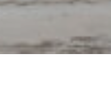
Pridėtinės vertės mokestis (PVM)
– tai mokestis, kuris
taikomas prekėms ir paslaugoms bei yra imamas nuo
papildomai sukurtos vertės, taip pat antkainių.
Vadovaujantis aktualia Lietuvos Respublikos pridėtinės vertės
mokesčio įstatymo redakcijos 3 straipsnio pirma dalimi
numatoma, jog: