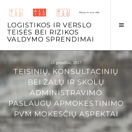
Skip
to
content
LOGISTIKOS IR VERSLO
Tog
TEISĖS BEI RIZIKOS
Side
VALDYMO SPRENDIMAI
21 gruodžio, 2017
TEISINIŲ, KONSULTACINIŲ
BEI ŽALŲ IR SKOLŲ
ADMINISTRAVIMO
PASLAUGŲ APMOKESTINIMO
PVM MOKESČIŲ ASPEKTAI